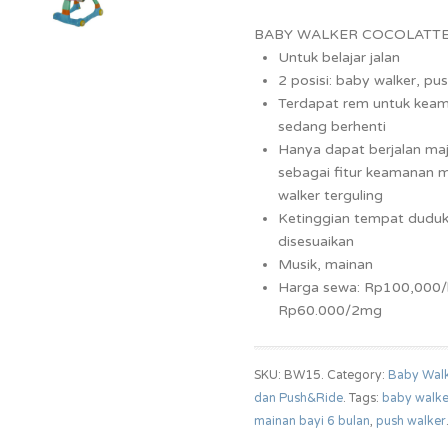
BABY WALKER COCOLATTE
Untuk belajar jalan
2 posisi: baby walker, pu
Terdapat rem untuk kea
sedang berhenti
Hanya dapat berjalan ma
sebagai fitur keamanan
walker terguling
Ketinggian tempat dudu
disesuaikan
Musik, mainan
Harga sewa: Rp100,000/
Rp60.000/2mg
SKU: BW15.
Category:
Baby Walk
dan Push&Ride
.
Tags:
baby walke
mainan bayi 6 bulan
,
push walker