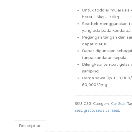
Untuk toddler mulai usia
berat 15kg – 36kg
Seatbelt menggunakan t
yang ada pada kendaraa
Pegangan tangan dan sa
dapat diatur
Dapat digunakan sebagai
tanpa sandaran kepala
Dilengkapi tempat gelas 
samping
Harga sewa Rp 110,000/
60,000/2mg
SKU: CSG.
Category:
Car Seat
.
Ta
seat
,
graco
,
sewa car seat
.
Description