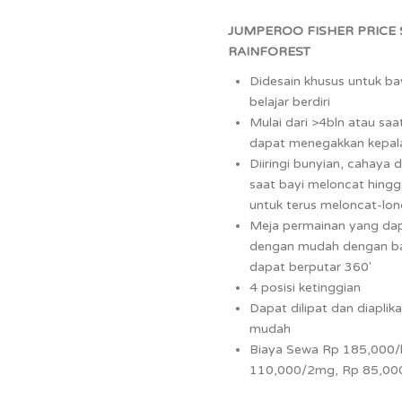
JUMPEROO FISHER PRICE
RAINFOREST
Didesain khusus untuk ba
belajar berdiri
Mulai dari >4bln atau saa
dapat menegakkan kepala
Diiringi bunyian, cahaya 
saat bayi meloncat hing
untuk terus meloncat-lon
Meja permainan yang dapat
dengan mudah dengan b
dapat berputar 360′
4 posisi ketinggian
Dapat dilipat dan diaplik
mudah
Biaya Sewa Rp 185,000/
110,000/2mg, Rp 85,0