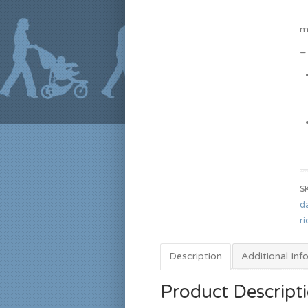
–
m
–
S
d
ri
Description
Additional Inf
Product Descript