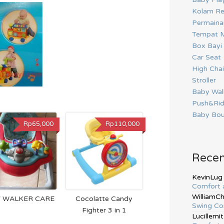
Kolam Re
Permainan
Tempat M
Box Bayi
Car Seat
High Chai
Stroller
Baby Wal
Push&Ri
Baby Bou
Rp65,000
Rp110,000
Rece
KevinLug
Comfort 
WilliamC
 WALKER CARE
Cocolatte Candy
Swing Co
Fighter 3 in 1
Lucillemit