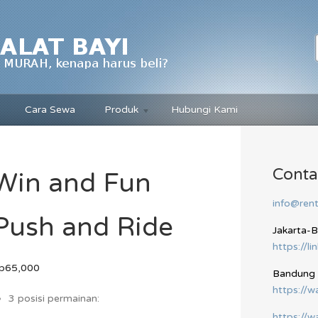
Cara Sewa
Produk
Hubungi Kami
Conta
Win and Fun
info@rent
Push and Ride
Jakarta-
https://li
p65,000
Bandung
https://
3 posisi permainan:
https://