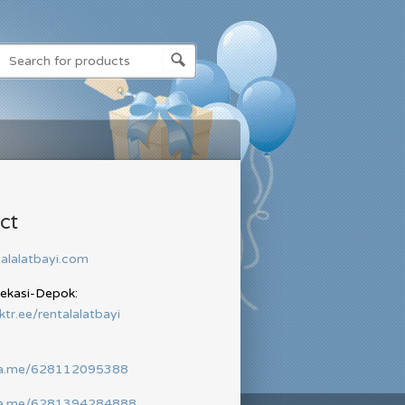
ct
alalatbayi.com
Bekasi-Depok:
nktr.ee/rentalalatbayi
wa.me/628112095388
wa.me/6281394284888