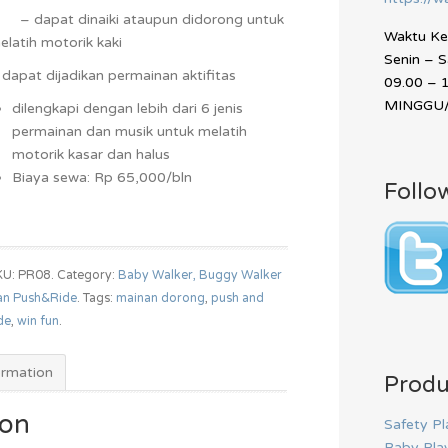
 dapat dinaiki ataupun didorong untuk
Waktu Ker
elatih motorik kaki
Senin – 
 dapat dijadikan permainan aktifitas
09.00 – 
MINGGU/
dilengkapi dengan lebih dari 6 jenis
permainan dan musik untuk melatih
motorik kasar dan halus
Biaya sewa: Rp 65,000/bln
Follo
KU: PR08.
Category:
Baby Walker, Buggy Walker
an Push&Ride
.
Tags:
mainan dorong
,
push and
de
,
win fun
.
ormation
Produ
ion
Safety Pl
Baby Pla