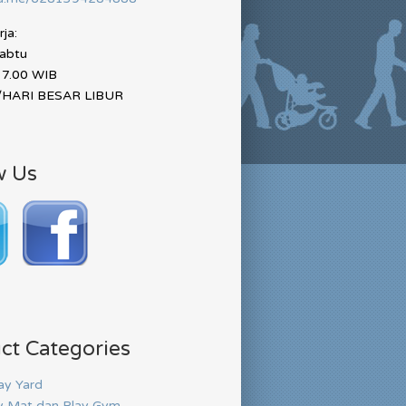
ja:
Sabtu
17.00 WIB
HARI BESAR LIBUR
w Us
ct Categories
ay Yard
y Mat dan Play Gym