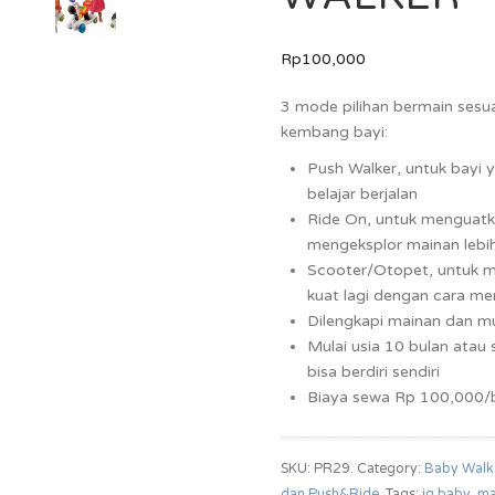
Rp100,000
3 mode pilihan bermain sesu
kembang bayi:
Push Walker, untuk bayi 
belajar berjalan
Ride On, untuk menguatka
mengeksplor mainan lebih
Scooter/Otopet, untuk mel
kuat lagi dengan cara m
Dilengkapi mainan dan m
Mulai usia 10 bulan atau 
bisa berdiri sendiri
Biaya sewa Rp 100,000/
SKU: PR29.
Category:
Baby Walk
dan Push&Ride
.
Tags:
iq baby
,
ma